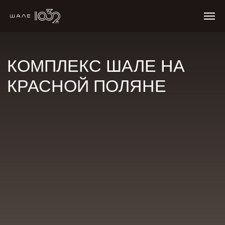
КОМПЛЕКС ШАЛЕ НА
КРАСНОЙ ПОЛЯНЕ