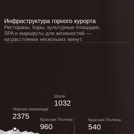
Красная Поляна 540 | 960
Апартаменты в самом сердце Курорта Красная
Поляна с развитой инфраструктурой.
Шале 1032